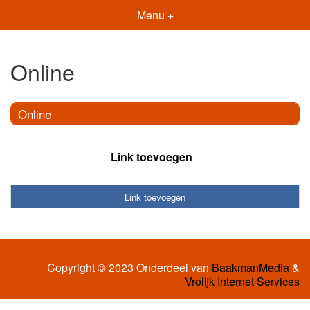
Menu +
Online
Online
Link toevoegen
Link toevoegen
Copyright © 2023 Onderdeel van
BaakmanMedia
&
Vrolijk Internet Services